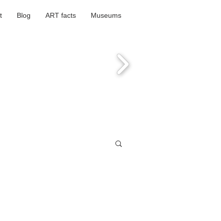
t
Blog
ART facts
Museums