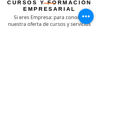
CURSOS Y FORMACIÓN
EMPRESARIAL
Si eres Empresa: para conocer
nuestra oferta de cursos y servicios
empresariales por favor envía un
correo
aquí
EXPERIENCE ART
Prepárate para vivir experiencias de
arte diseñadas por el equipo de El
Tour de Arte.
Contáctanos aquí
para
más información.
VIAJA APRENDIENDO
Prepárate para vivir una experiencia
única con los cursos in situ
alrededor del mundo diseñados
especialmente por el equipo de El