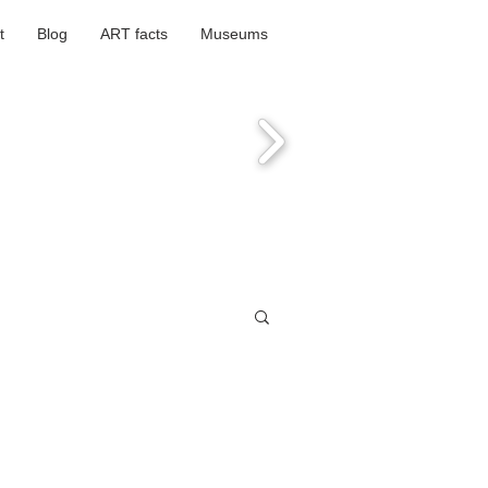
t
Blog
ART facts
Museums