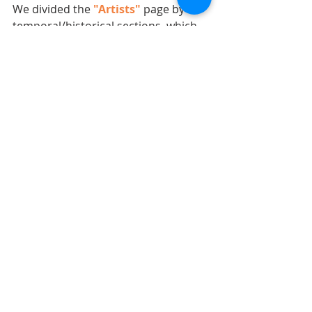
We divided the 
"Artists"
 page by 
temporal/historical sections, which 
will allow you to identify which artist 
is representative of a period or 
movement.
We'll continue uploading 
information and growing the 
number of artists that we can talk 
about in 
our blog
 and of course, in 
each of 
our courses
.
Is there a particular artist that you 
would like to meet? Leave us a 
comment and we will gladly review it 
in order to include him or her into 
the site.
Welcome to art.