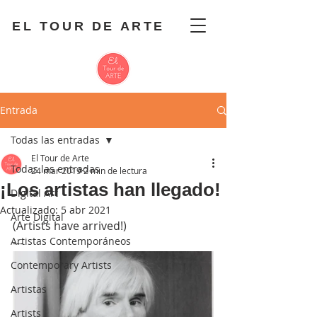
EL TOUR DE ARTE
Entrada
Todas las entradas
El Tour de Arte
Todas las entradas
24 mar 2019
2 min de lectura
¡Los artistas han llegado!
Digital Art
Actualizado:
5 abr 2021
Arte Digital
(Artists have arrived!)
Artistas Contemporáneos
---
Contemporary Artists
Artistas
Artists