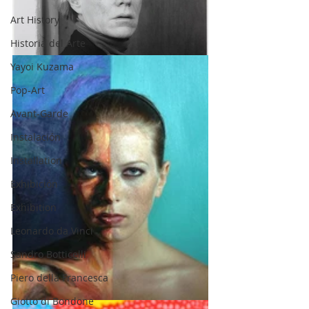
Art History
Historia del Arte
Yayoi Kuzama
Pop-Art
Avant-Garde
Instalación
Installation
Exhibición
Exhibition
Leonardo da Vinci
Sandro Botticelli
Piero della Francesca
Giotto di Bondone