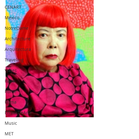
CENART
Mexico
NotreDame
Architecture
Arquitectura
Traveling
Viajes
Italia
Rome
Roma
ElTourDeArte
Music
MET